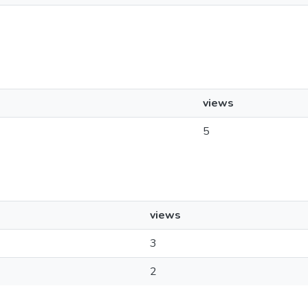
views
5
views
3
2