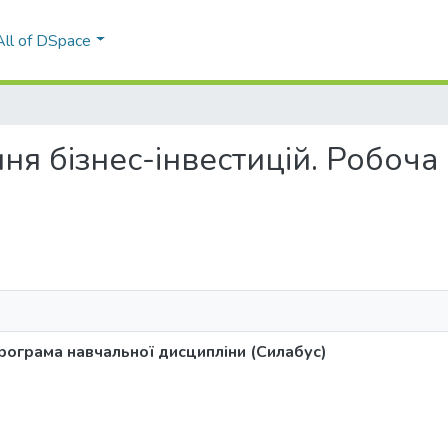
All of DSpace
ання бізнес-інвестицій. Робо
)
рограма навчальної дисципліни (Силабус)