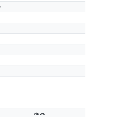
s
views