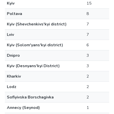
Kyiv
15
Poltava
8
Kyiv (Shevchenkivs'kyi district)
7
Lviv
7
Kyiv (Solom'yans'kyi district)
6
Dnipro
3
Kyiv (Desnyans'kyi District)
3
Kharkiv
2
Lodz
2
Sofiyivska Borschagivka
2
Annecy (Seynod)
1