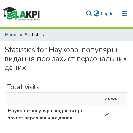
(current)
Log In
Communities & Collections
Home
Statistics
All of DSpace
Statistics for Науково-популярні
видання про захист персональних
даних
Total visits
views
Науково-популярні видання про
64
захист персональних даних