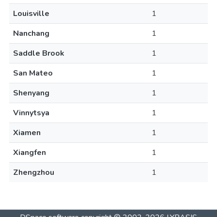
Louisville
1
Nanchang
1
Saddle Brook
1
San Mateo
1
Shenyang
1
Vinnytsya
1
Xiamen
1
Xiangfen
1
Zhengzhou
1