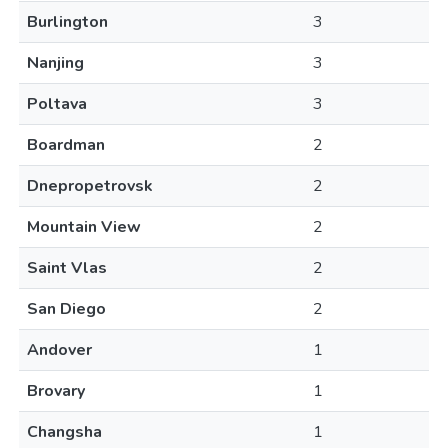
Burlington
3
Nanjing
3
Poltava
3
Boardman
2
Dnepropetrovsk
2
Mountain View
2
Saint Vlas
2
San Diego
2
Andover
1
Brovary
1
Changsha
1