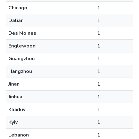
Chicago
1
Dalian
1
Des Moines
1
Englewood
1
Guangzhou
1
Hangzhou
1
Jinan
1
Jinhua
1
Kharkiv
1
Kyiv
1
Lebanon
1