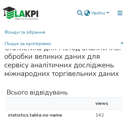
Увійти
Фонди та зібрання
Головна
Статистика
Пошук за критеріями
Статистика для Метод аналітичної
обробки великих даних для
сервісу аналітичних досліджень
міжнародних торгівельних даних
Всього відвідувань
views
statistics.table.no-name
142