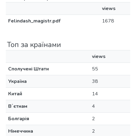
views
Felindash_magistr.pdf
1678
Топ за країнами
views
Сполучені Штати
55
Україна
38
Китай
14
Вʼєтнам
4
Болгарія
2
Німеччина
2