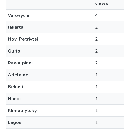
views
Varovychi
4
Jakarta
2
Novi Petrivtsi
2
Quito
2
Rawalpindi
2
Adelaide
1
Bekasi
1
Hanoi
1
Khmelnytskyi
1
Lagos
1