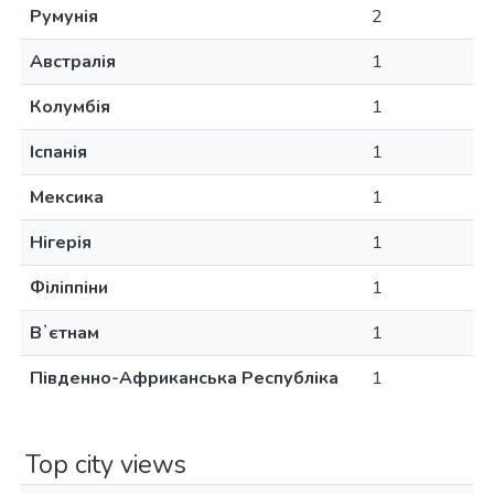
Румунія
2
Австралія
1
Колумбія
1
Іспанія
1
Мексика
1
Нігерія
1
Філіппіни
1
Вʼєтнам
1
Південно-Африканська Республіка
1
Top city views