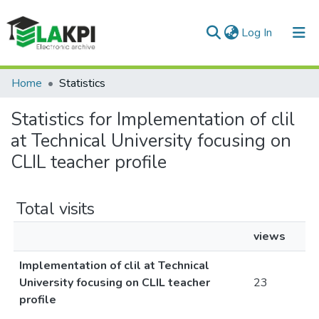
(current)
Log In
Communities & Collections
Home
Statistics
All of DSpace
Statistics for Implementation of clil
at Technical University focusing on
CLIL teacher profile
Total visits
views
Implementation of clil at Technical
University focusing on CLIL teacher
23
profile