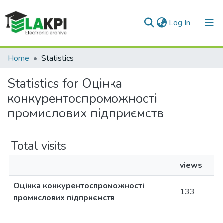
(current)
Log In
Communities & Collections
Home
Statistics
All of DSpace
Statistics for Оцінка
конкурентоспроможності
промислових підприємств
Total visits
views
Оцінка конкурентоспроможності
133
промислових підприємств