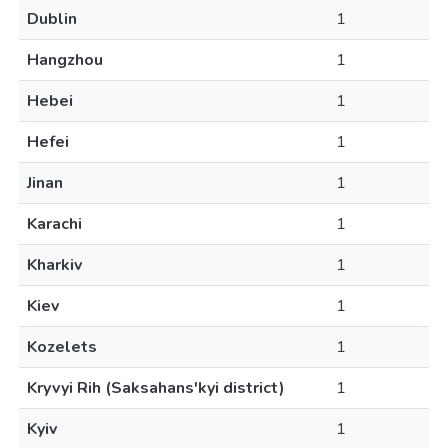
Dublin
1
Hangzhou
1
Hebei
1
Hefei
1
Jinan
1
Karachi
1
Kharkiv
1
Kiev
1
Kozelets
1
Kryvyi Rih (Saksahans'kyi district)
1
Kyiv
1