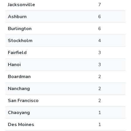
Jacksonville
7
Ashburn
6
Burlington
6
Stockholm
4
Fairfield
3
Hanoi
3
Boardman
2
Nanchang
2
San Francisco
2
Chaoyang
1
Des Moines
1