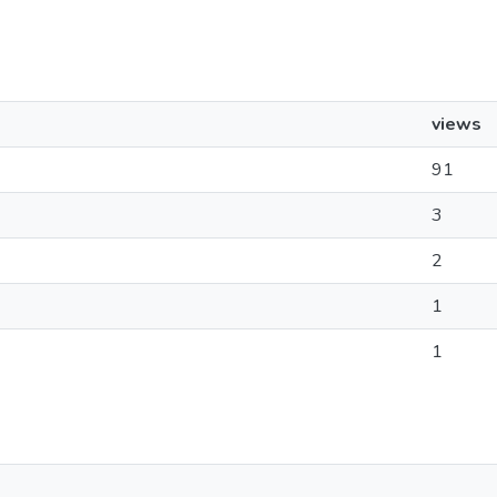
views
91
3
2
1
1