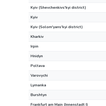
Kyiv (Shevchenkivs'kyi district)
Kyiv
Kyiv (Solom'yans'kyi district)
Kharkiv
Irpin
Hnidyn
Poltava
Varovychi
Lymanka
Burshtyn
Frankfurt am Main (Innenstadt I)