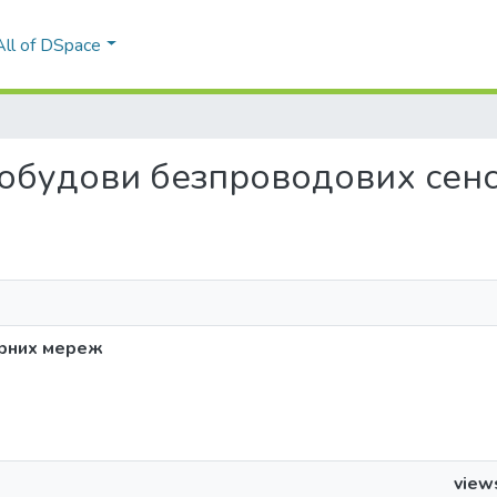
All of DSpace
и побудови безпроводових се
орних мереж
view