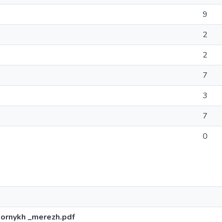
9
2
2
7
3
7
0
ornykh _merezh.pdf