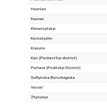
Heerlen
Kaunas
Khmelnytskyi
Korostyshiv
Krasyliv
Kyiv (Pechers'kyi district)
Poltava (Podilskyi District)
Sofiyivska Borschagivka
Vorzel'
Zhytomyr