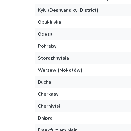
Kyiv (Desnyans'kyi District)
Obukhivka
Odesa
Pohreby
Storozhnytsia
Warsaw (Mokotów)
Bucha
Cherkasy
Chernivtsi
Dnipro
Frankfurt am Main