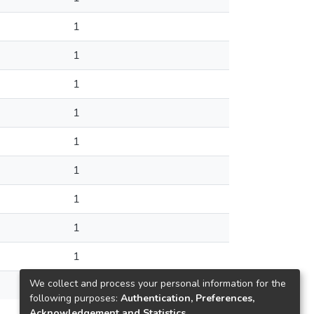
1
1
1
1
1
1
1
1
1
We collect and process your personal information for the
1
following purposes:
Authentication, Preferences,
Acknowledgement and Statistics
.