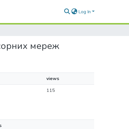
Log In
нсорних мереж
views
115
s