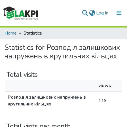
(current)
Log In
Communities & Collections
Home
Statistics
All of DSpace
Statistics for Розподіл залишкових
напружень в крутильних кільцях
Total visits
views
Розподіл залишкових напружень в
119
крутильних кільцях
Total visits per month