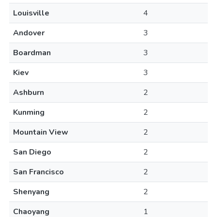
Louisville
4
Andover
3
Boardman
3
Kiev
3
Ashburn
2
Kunming
2
Mountain View
2
San Diego
2
San Francisco
2
Shenyang
2
Chaoyang
1