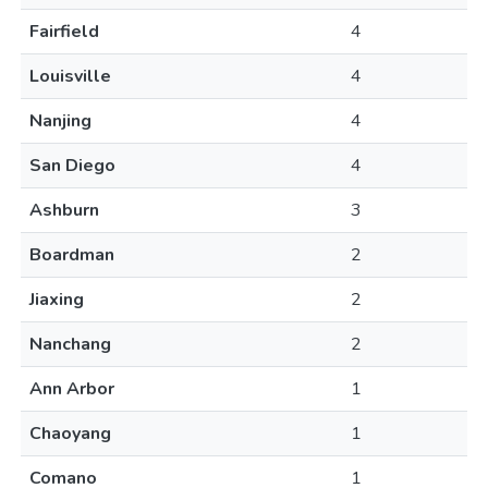
Fairfield
4
Louisville
4
Nanjing
4
San Diego
4
Ashburn
3
Boardman
2
Jiaxing
2
Nanchang
2
Ann Arbor
1
Chaoyang
1
Comano
1