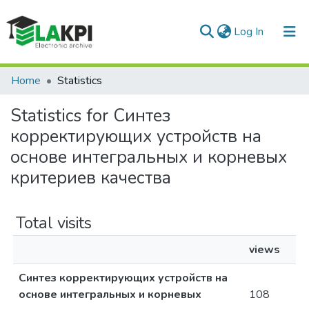
(current)
Log In
Communities & Collections
Home
Statistics
All of DSpace
Statistics for Синтез
корректирующих устройств на
основе интегральных и корневых
критериев качества
Total visits
views
Синтез корректирующих устройств на
основе интегральных и корневых
108