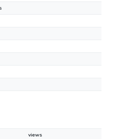
s
views