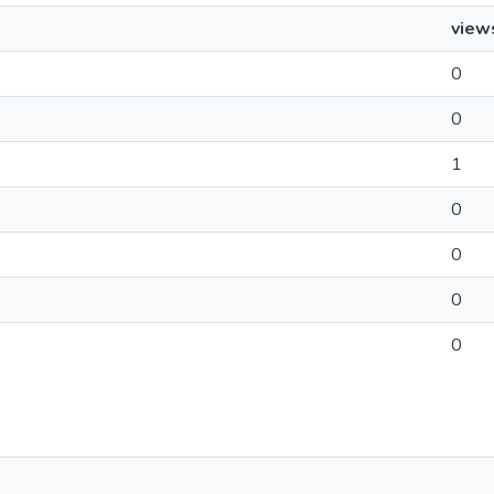
view
0
0
1
0
0
0
0