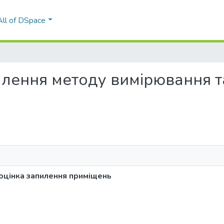
All of DSpace
оналення методу вимірювання 
оцінка запилення приміщень