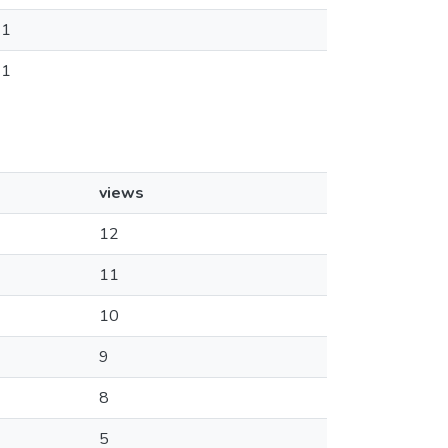
1
1
views
12
11
10
9
8
5