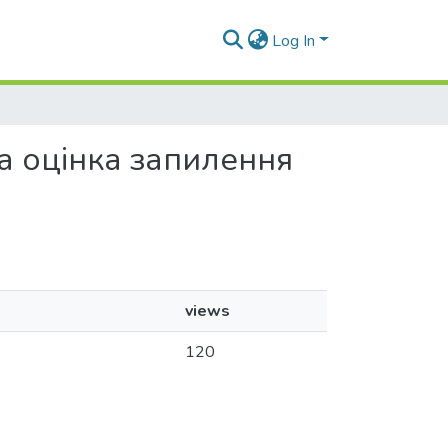
Log In
та оцінка запилення
views
120