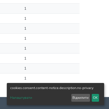
1
1
1
1
1
1
1
1
cookies.consent.content-notice.description.no-privacy
Налаштувати
Відхилити
OK