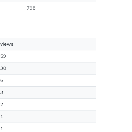
798
views
59
30
6
3
2
1
1