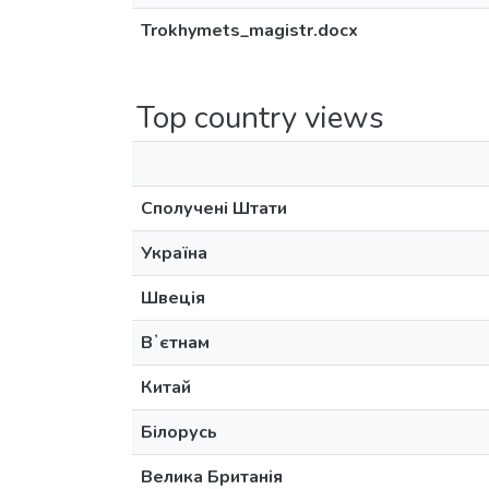
Trokhymets_magistr.docx
Top country views
Сполучені Штати
Україна
Швеція
Вʼєтнам
Китай
Білорусь
Велика Британія