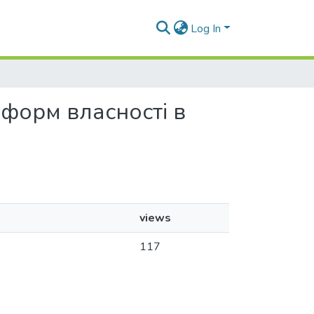
Log In
х форм власності в
views
117