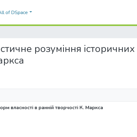
All of DSpace
алістичне розуміння історични
Маркса
орм власності в ранній творчості К. Маркса