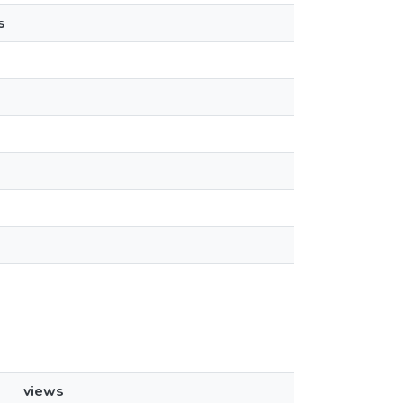
s
views