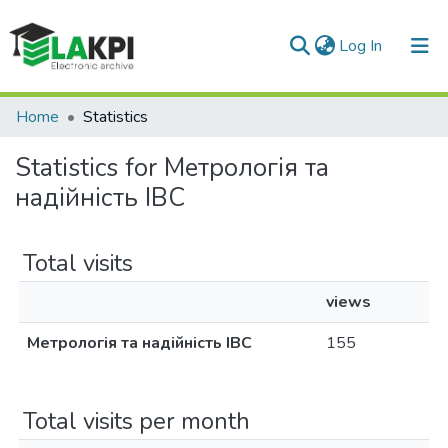
(current)
Log In
Communities & Collections
Home
Statistics
All of DSpace
Statistics for Метрологія та
надійність ІВС
Total visits
views
Метрологія та надійність ІВС
155
Total visits per month