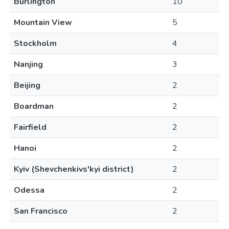
Burlington
10
Mountain View
5
Stockholm
4
Nanjing
3
Beijing
2
Boardman
2
Fairfield
2
Hanoi
2
Kyiv (Shevchenkivs'kyi district)
2
Odessa
2
San Francisco
2