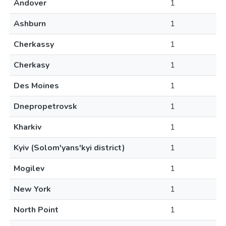
Andover
1
Ashburn
1
Cherkassy
1
Cherkasy
1
Des Moines
1
Dnepropetrovsk
1
Kharkiv
1
Kyiv (Solom'yans'kyi district)
1
Mogilev
1
New York
1
North Point
1