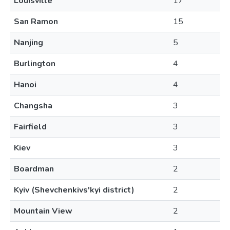
Louisville
17
San Ramon
15
Nanjing
5
Burlington
4
Hanoi
4
Changsha
3
Fairfield
3
Kiev
3
Boardman
2
Kyiv (Shevchenkivs'kyi district)
2
Mountain View
2