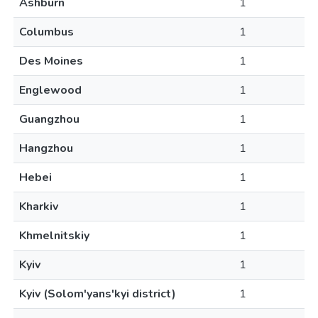
Ashburn
1
Columbus
1
Des Moines
1
Englewood
1
Guangzhou
1
Hangzhou
1
Hebei
1
Kharkiv
1
Khmelnitskiy
1
Kyiv
1
Kyiv (Solom'yans'kyi district)
1