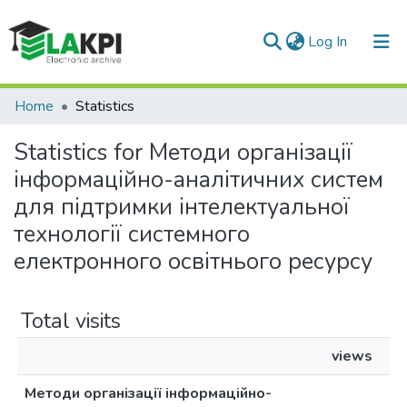
(current)
Log In
Communities & Collections
Home
Statistics
All of DSpace
Statistics for Методи організації
інформаційно-аналітичних систем
для підтримки інтелектуальної
технології системного
електронного освітнього ресурсу
Total visits
views
Методи організації інформаційно-