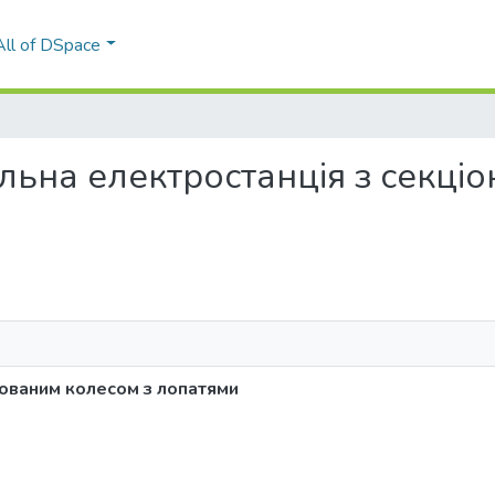
All of DSpace
бельна електростанція з секц
нованим колесом з лопатями