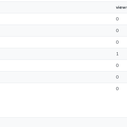
view
0
0
0
1
0
0
0