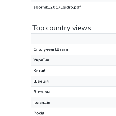
sbornik_2017_gidro.pdf
Top country views
Сполучені Штати
Україна
Китай
Швеція
Вʼєтнам
Ірландія
Росія