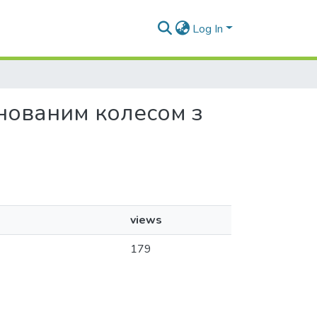
Log In
іонованим колесом з
views
179