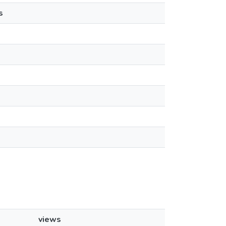
s
views