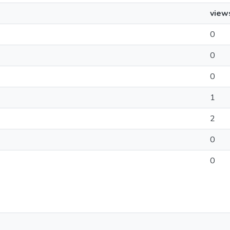
view
0
0
0
1
2
0
0