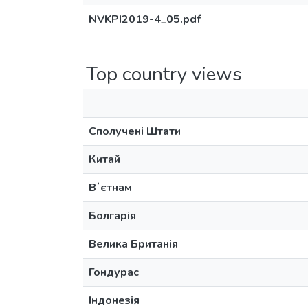
NVKPI2019-4_05.pdf
Top country views
Сполучені Штати
Китай
Вʼєтнам
Болгарія
Велика Британія
Гондурас
Індонезія