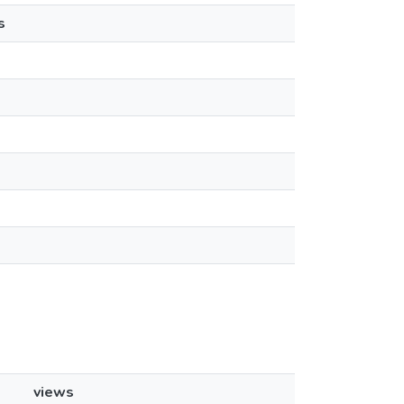
s
views