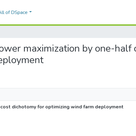
All of DSpace
e power maximization by one-half
deployment
f cost dichotomy for optimizing wind farm deployment