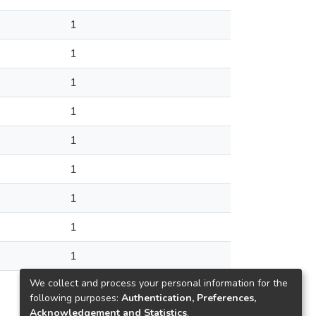
1
1
1
1
1
1
1
1
1
We collect and process your personal information for the
1
following purposes:
Authentication, Preferences,
Acknowledgement and Statistics
.