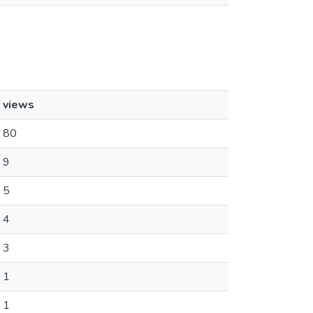
views
80
9
5
4
3
1
1