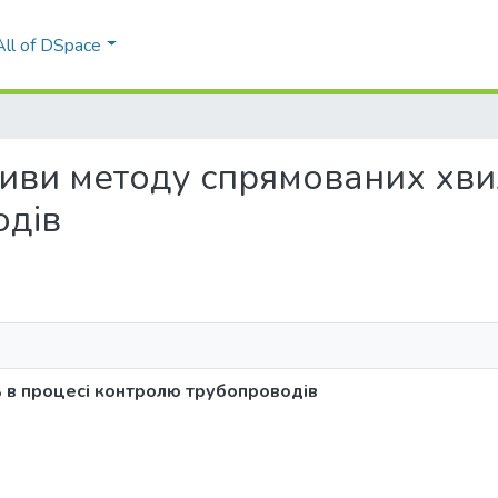
All of DSpace
ективи методу спрямованих хви
одів
 в процесі контролю трубопроводів