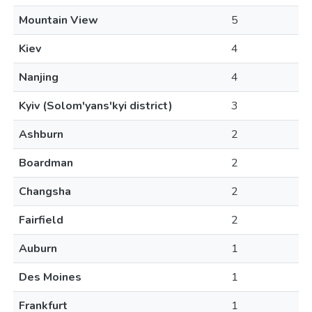
Mountain View
5
Kiev
4
Nanjing
4
Kyiv (Solom'yans'kyi district)
3
Ashburn
2
Boardman
2
Changsha
2
Fairfield
2
Auburn
1
Des Moines
1
Frankfurt
1