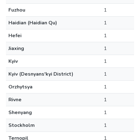
Fuzhou
1
Haidian (Haidian Qu)
1
Hefei
1
Jiaxing
1
Kyiv
1
Kyiv (Desnyans'kyi District)
1
Orzhytsya
1
Rivne
1
Shenyang
1
Stockholm
1
Ternopil
1