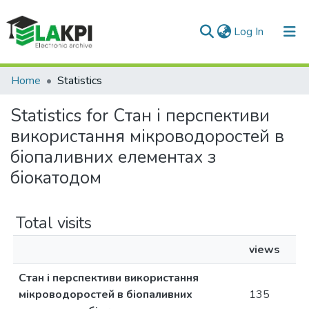
(current)
Log In
Communities & Collections
Home
Statistics
All of DSpace
Statistics for Стан і перспективи
використання мікроводоростей в
біопаливних елементах з
біокатодом
Total visits
views
Стан і перспективи використання
мікроводоростей в біопаливних
135