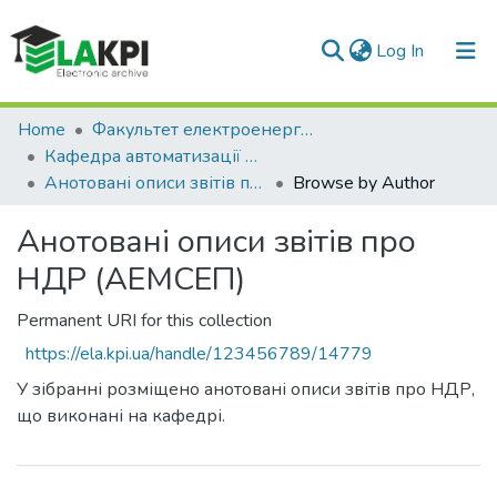
(current)
Log In
Communities & Collections
Home
Факультет електроенерготехніки та автоматики (ФЕА)
Кафедра автоматизації електромеханічних систем та електроприводу (АЕМСЕП)
All of DSpace
Анотовані описи звітів про НДР (АЕМСЕП)
Browse by Author
Анотовані описи звітів про
НДР (АЕМСЕП)
Permanent URI for this collection
https://ela.kpi.ua/handle/123456789/14779
У зібранні розміщено анотовані описи звітів про НДР,
що виконані на кафедрі.