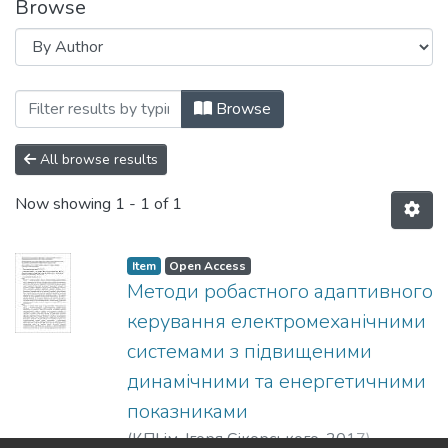
Browse
Browsing Анотовані описи звітів про
Browse
All browse results
Now showing
1 - 1 of 1
Item
Open Access
Методи робастного адаптивного
керування електромеханічними
системами з підвищеними
динамічними та енергетичними
показниками
(
КПІ ім. Ігоря Сікорського
,
2017
)