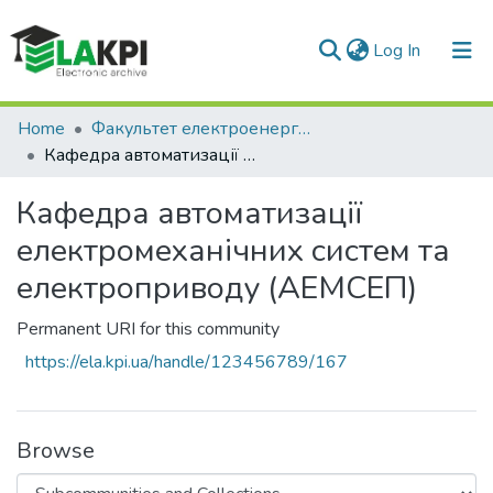
(current)
Log In
Communities & Collections
Home
Факультет електроенерготехніки та автоматики (ФЕА)
Кафедра автоматизації електромеханічних систем та електроприводу (АЕМСЕП)
All of DSpace
Кафедра автоматизації
Statistics
електромеханічних систем та
електроприводу (АЕМСЕП)
Permanent URI for this community
https://ela.kpi.ua/handle/123456789/167
Browse