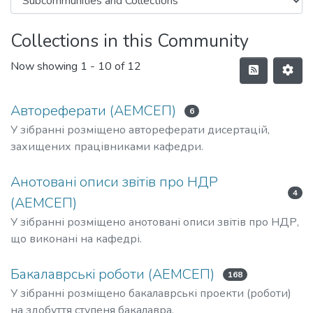
Collections in this Community
Now showing
1 - 10 of 12
Автореферати (АЕМСЕП)
6
У зібранні розміщено автореферати дисертацій,
захищених працівниками кафедри.
Анотовані описи звітів про НДР
4
(АЕМСЕП)
У зібранні розміщено анотовані описи звітів про НДР,
що виконані на кафедрі.
Бакалаврські роботи (АЕМСЕП)
168
У зібранні розміщено бакалаврські проекти (роботи)
на здобуття ступеня бакалавра.