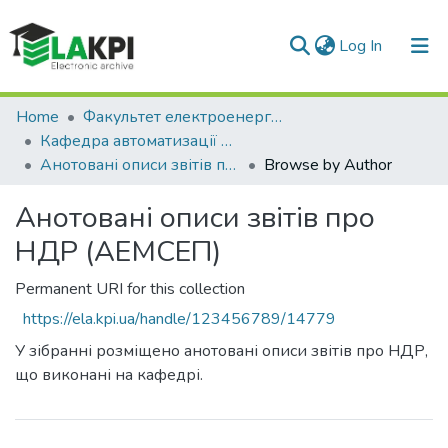
(current)
Log In
Communities & Collections
Home
Факультет електроенерготехніки та автоматики (ФЕА)
Кафедра автоматизації електромеханічних систем та електроприводу (АЕМСЕП)
All of DSpace
Анотовані описи звітів про НДР (АЕМСЕП)
Browse by Author
Анотовані описи звітів про
НДР (АЕМСЕП)
Permanent URI for this collection
https://ela.kpi.ua/handle/123456789/14779
У зібранні розміщено анотовані описи звітів про НДР,
що виконані на кафедрі.