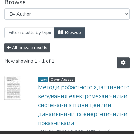
Browse
Browsing Анотовані описи звітів про 
Browse
All browse results
Now showing
1 - 1 of 1
Item
Open Access
Методи робастного адаптивного
керування електромеханічними
системами з підвищеними
динамічними та енергетичними
показниками
(
КПІ ім. Ігоря Сікорського
,
2017
)