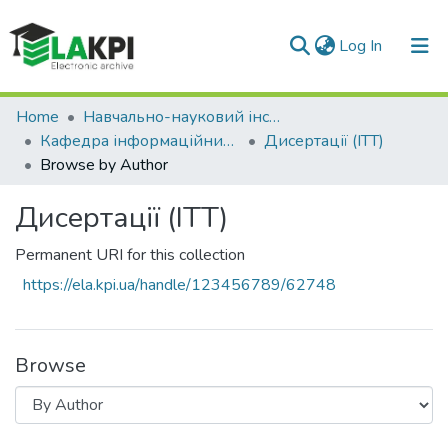
(current)
Log In
Communities & Collections
Home
Навчально-науковий інститут телекомунікаційних систем (НН ІТС)
Кафедра інформаційних технологій в телекомунікаціях (ІТТ)
Дисертації (ІТТ)
All of DSpace
Browse by Author
Дисертації (ІТТ)
Permanent URI for this collection
https://ela.kpi.ua/handle/123456789/62748
Browse