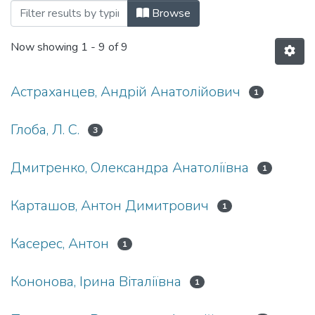
Browsing Дисертації (ІТТ) by Author
Browse
Now showing
1 - 9 of 9
Астраханцев, Андрiй Анатолiйович
1
Глоба, Л. С.
3
Дмитренко, Олександра Анатоліївна
1
Карташов, Антон Димитрович
1
Касерес, Антон
1
Кононова, Ірина Віталіївна
1