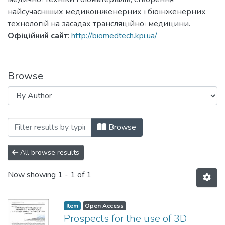
найсучасніших медикоінженерних і біоінженерних
технологій на засадах трансляційної медицини.
Офіційний сайт
:
http://biomedtech.kpi.ua/
Browse
Browsing Біомедична інженерія і технол
Browse
All browse results
Now showing
1 - 1 of 1
Item
Open Access
Prospects for the use of 3D