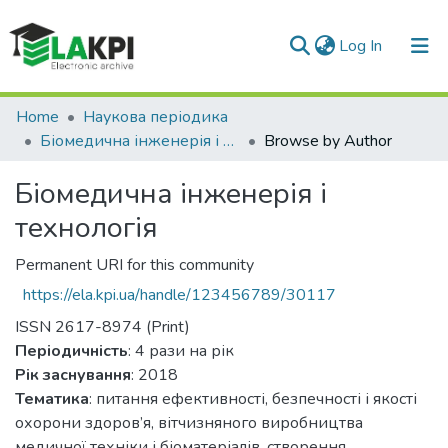
(current)
Log In
Communities & Collections
Home
Наукова періодика
Біомедична інженерія і технологія
Browse by Author
All of DSpace
Біомедична інженерія і
технологія
Permanent URI for this community
https://ela.kpi.ua/handle/123456789/30117
ISSN 2617-8974 (Print)
Періодичність
: 4 рази на рік
Рік заснування
: 2018
Тематика
: питання ефективності, безпечності і якості
охорони здоров’я, вітчизняного виробництва
медичної техніки і біоматеріалів, створення