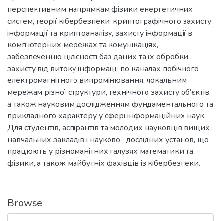
перспективним напрямкам фiзики енергетичних
систем, теорiї кiбербезпеки, криптографiчного захисту
iнформацiї та криптоаналiзу, захисту iнформацiї в
комп’ютерних мережах та комунiкацiях,
забезпеченню цiлiсностi баз даних та їх обробки,
захисту вiд витоку iнформацiї по каналах побiчного
електромагнiтного випромiнювання, локальним
мережам рiзної структури, технiчного захисту об’єктiв,
а також науковим дослiдженням фундаментального та
прикладного характеру у сферi iнформацiйних наук.
Для студентiв, аспiрантiв та молодих науковцiв вищих
навчальних закладiв i науково- дослiдних установ, що
працюють у рiзноманiтних галузях математики та
фiзики, а також майбутнiх фахiвцiв iз кiбербезпеки.
Browse