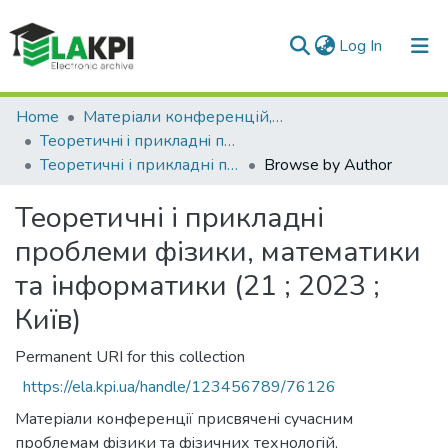
(current)
Log In
Home
Матеріали конференцій, семінарів і т.п.
Теоретичнi i прикладнi проблеми фiзики, математики та інформатики
Теоретичні і прикладні проблеми фізики, математики та інформатики (21 ; 2023 ; Київ)
Browse by Author
Теоретичні і прикладні
проблеми фізики, математики
та інформатики (21 ; 2023 ;
Київ)
Permanent URI for this collection
https://ela.kpi.ua/handle/123456789/76126
Матерiали конференцiї присвяченi сучасним
проблемам фiзики та фiзичних технологiй,