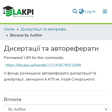
(current)
Log In
Communities & Collections
Home
Дисертації та автореферати
Browse by Author
All of DSpace
Дисертації та автореферати
Permanent URI for this community
https://ela.kpi.ua/handle/123456789/2086
У фонді розміщено автореферати дисертацій та
дисертації, захищені в КПІ ім. Ігоря Сікорського.
Browse