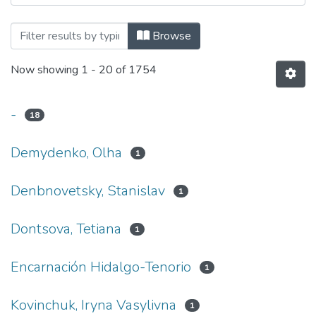
Browsing Дисертації та автореферати 
Browse
Now showing
1 - 20 of 1754
-
18
Demydenko, Olha
1
Denbnovetsky, Stanislav
1
Dontsova, Tetiana
1
Encarnación Hidalgo-Tenorio
1
Kovinchuk, Iryna Vasylivna
1