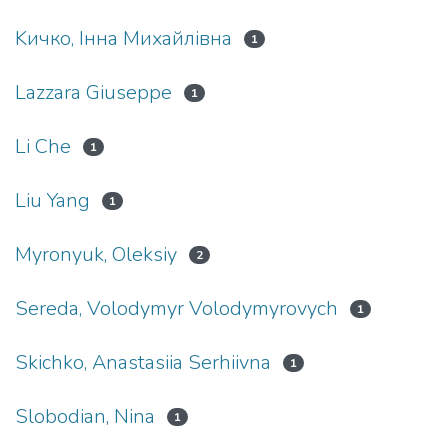
Kичко, Інна Михайлівна
1
Lazzara Giuseppe
1
Li Che
1
Liu Yang
1
Myronyuk, Oleksiy
2
Sereda, Volodymyr Volodymyrovych
1
Skichko, Anastasiia Serhiivna
1
Slobodian, Nina
1