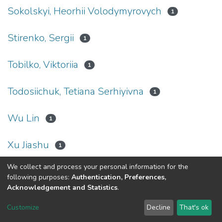
Sokolskyi, Heorhii Volodymyrovych
1
Stirenko, Sergii
1
Tobilko, Viktoriia
1
Todosiichuk, Tetіana Serhiyivna
1
Wu Lin
1
Xu Jiashu
1
We collect and process your personal information for the
(current)
«
1
2
3
4
5
...
88
»
following purposes:
Authentication, Preferences,
Acknowledgement and Statistics
.
DSpace software
copyright © 2002-2026
LYRASIS
Customize
Decline
That's ok
Cookie settings
Send Feedback