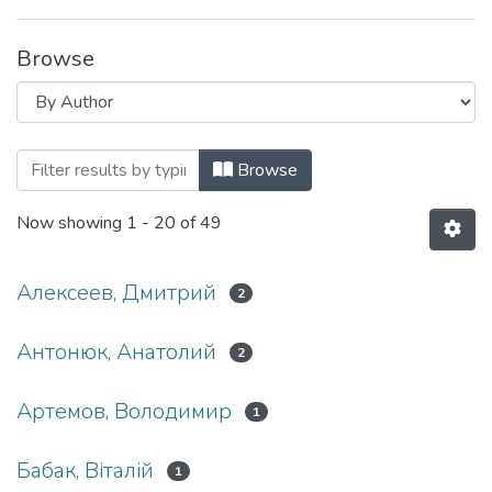
Browse
Browsing Правове, нормативне та метро
Browse
Now showing
1 - 20 of 49
Алексеев, Дмитрий
2
Антонюк, Анатолий
2
Артемов, Володимир
1
Бабак, Віталій
1