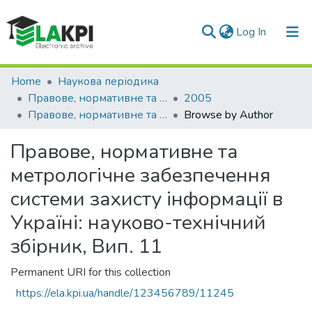
(current)
Log In
Communities & Collections
Home
Наукова періодика
Правове, нормативне та метрологічне забезпечення системи захисту інформації в Україні
2005
All of DSpace
Правове, нормативне та метрологічне забезпечення системи захисту інформації в Україні: науково-технічний збірник, Вип. 11
Browse by Author
Правове, нормативне та
метрологічне забезпечення
системи захисту інформації в
Україні: науково-технічний
збірник, Вип. 11
Permanent URI for this collection
https://ela.kpi.ua/handle/123456789/11245