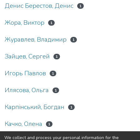
Денис Берестов, Денис
1
Жора, Виктор
1
Журавлев, Владимир
1
Зайцев, Сергей
1
Игорь Павлов
1
Илясова, Ольга
1
Карпінський, Богдан
1
Качко, Олена
1
We collect and process your personal information for the