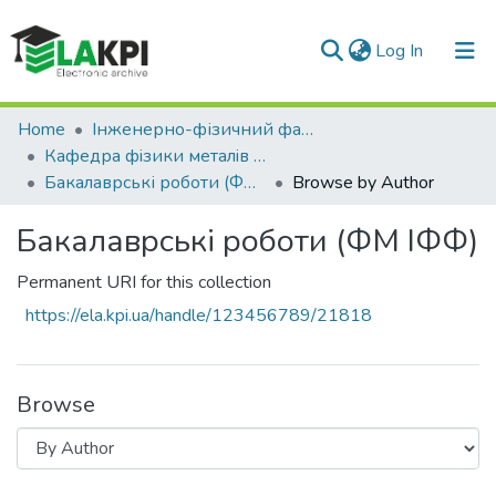
(current)
Log In
Communities & Collections
Home
Інженерно-фізичний факультет (ІФФ)
Кафедра фiзики металiв (ФМ ІФФ)
All of DSpace
Бакалаврські роботи (ФМ ІФФ)
Browse by Author
Бакалаврські роботи (ФМ ІФФ)
Permanent URI for this collection
https://ela.kpi.ua/handle/123456789/21818
Browse