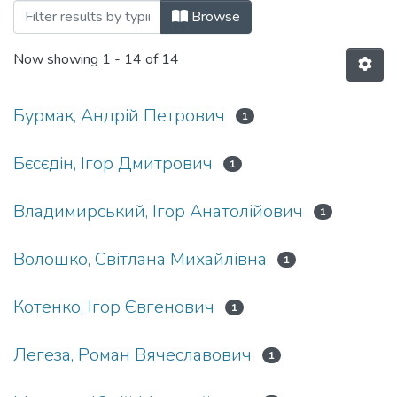
Browsing Бакалаврські роботи (ФМ ІФФ
Browse
Now showing
1 - 14 of 14
Бурмак, Андрій Петрович
1
Бєсєдін, Ігор Дмитрович
1
Владимирський, Ігор Анатолійович
1
Волошко, Світлана Михайлівна
1
Котенко, Ігор Євгенович
1
Легеза, Роман Вячеславович
1