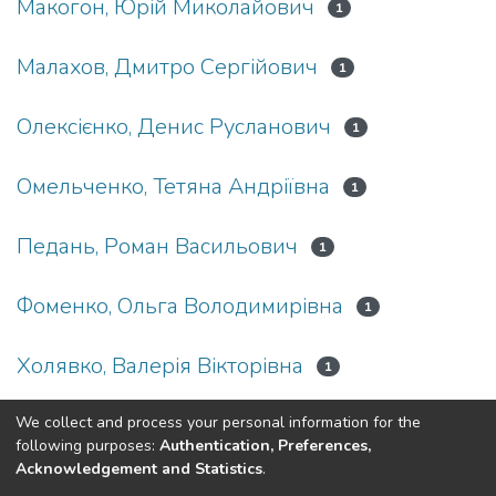
Макогон, Юрій Миколайович
1
Малахов, Дмитро Сергійович
1
Олексієнко, Денис Русланович
1
Омельченко, Тетяна Андріївна
1
Педань, Роман Васильович
1
Фоменко, Ольга Володимирівна
1
Холявко, Валерія Вікторівна
1
Іващенко, Євген Вадимович
We collect and process your personal information for the
1
following purposes:
Authentication, Preferences,
Acknowledgement and Statistics
.