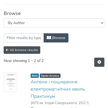
Browse
Browsing Навчально-методичні матеріа
Browse
All browse results
Now showing
1 - 2 of 2
Item
Open Access
Антени і поширення
електромагнітних хвиль.
Практикум
(
КПІ ім. Ігоря Сікорського
,
2023
)