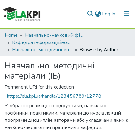
(current)
Log In
Communities & Collections
Home
Навчально-науковий фізико-технічний інститут (НН ФТІ)
Кафедра інформаційної безпеки (ІБ)
All of DSpace
Навчально-методичні матеріали (ІБ)
Browse by Author
Навчально-методичні
матеріали (ІБ)
Permanent URI for this collection
https://ela.kpi.ua/handle/123456789/12778
У зібранні розміщено підручники, навчальні
посібники, практикуми, матеріали до курсів лекцій,
програми дисциплін, авторами або укладачами яких є
науково-педагогічні працівники кафедри.