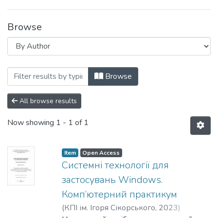
Browse
Browsing Навчально-методичні матеріа
Browse
All browse results
Now showing
1 - 1 of 1
Item
Open Access
Системні технології для
застосувань Windows.
Комп’ютерний практикум
(
КПІ ім. Ігоря Сікорського
,
2023
)