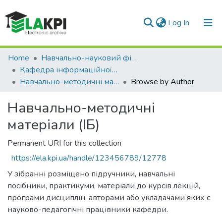
(current)
Log In
Communities & Collections
Home
Навчально-науковий фізико-технічний інститут (НН ФТІ)
Кафедра інформаційної безпеки (ІБ)
All of DSpace
Навчально-методичні матеріали (ІБ)
Browse by Author
Навчально-методичні
матеріали (ІБ)
Permanent URI for this collection
https://ela.kpi.ua/handle/123456789/12778
У зібранні розміщено підручники, навчальні
посібники, практикуми, матеріали до курсів лекцій,
програми дисциплін, авторами або укладачами яких є
науково-педагогічні працівники кафедри.