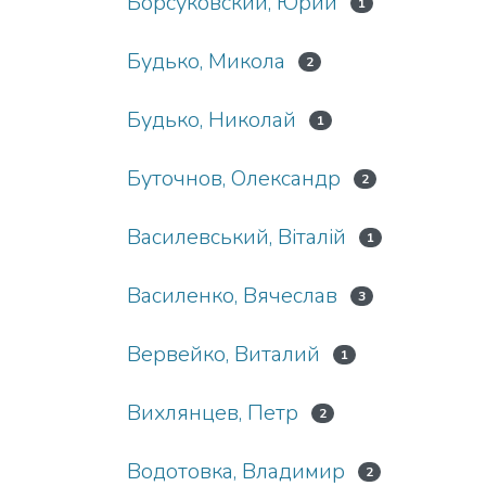
Борсуковский, Юрий
1
Будько, Микола
2
Будько, Николай
1
Буточнов, Олександр
2
Василевський, Віталій
1
Василенко, Вячеслав
3
Вервейко, Виталий
1
Вихлянцев, Петр
2
Водотовка, Владимир
2