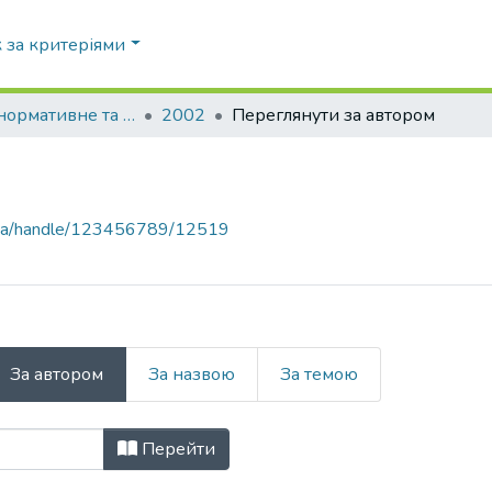
 за критеріями
Правове, нормативне та метрологічне забезпечення системи захисту інформації в Україні
2002
Переглянути за автором
pi.ua/handle/123456789/12519
За автором
За назвою
За темою
Перейти