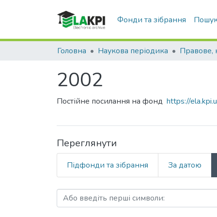
Фонди та зібрання
Пошук
Головна
Наукова періодика
2002
Постійне посилання на фонд
https://ela.k
Переглянути
Підфонди та зібрання
За датою
Перегляд 2002 за Автор