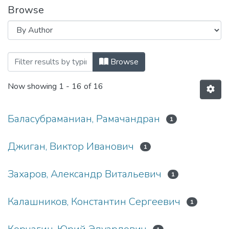
Browse
Browsing Известия высших учебных зав
Browse
Now showing
1 - 16 of 16
Баласубраманиан, Рамачандран
1
Джиган, Виктор Иванович
1
Захаров, Александр Витальевич
1
Калашников, Константин Сергеевич
1