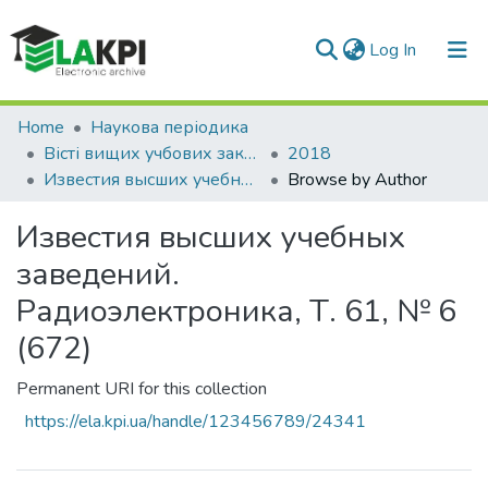
(current)
Log In
Communities & Collections
Home
Наукова періодика
Вісті вищих учбових закладів. Радіоелектроніка
2018
All of DSpace
Известия высших учебных заведений. Радиоэлектроника, Т. 61, № 6 (672)
Browse by Author
Известия высших учебных
заведений.
Радиоэлектроника, Т. 61, № 6
(672)
Permanent URI for this collection
https://ela.kpi.ua/handle/123456789/24341