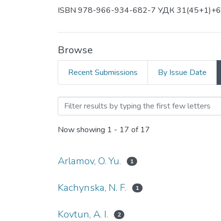
ISBN 978-966-934-682-7 УДК 31(45+1)+6
Browse
Recent Submissions
By Issue Date
Browsing Проблеми охорон
Now showing
1 - 17 of 17
Arlamov, O. Yu.
1
Kachynska, N. F.
1
Kovtun, A. I.
2