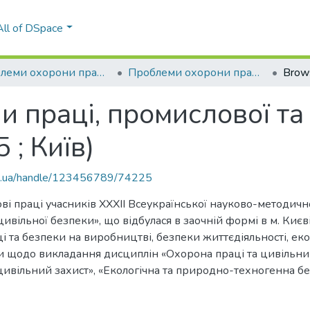
All of DSpace
Проблеми охорони праці, промислової та цивільної безпеки
Проблеми охорони праці, промислової та цивільної безпеки (32 ; 2025 ; Київ)
Brow
 праці, промислової та
 ; Київ)
kpi.ua/handle/123456789/74225
ві праці учасників ХХХІІ Всеукраїнської науково-методично
ивільної безпеки», що відбулася в заочній формі в м. Киє
 та безпеки на виробництві, безпеки життєдіяльності, екол
и щодо викладання дисциплін «Охорона праці та цивільний
цивільний захист», «Екологічна та природно-техногенна бе