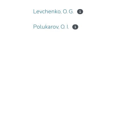
Levchenko, O. G.
1
Polukarov, O. I.
1
Polukarov, Yu. O.
3
Prakhovnik, N. A.
1
Samofal, D. V.
1
Zemlyanska, O. V.
3
Землянська, О. В.
2
Качинська, Н. Ф.
1