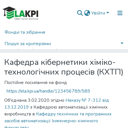
Увійти
Фонди та зібрання
Головна
Хіміко-технологічний факультет (ХТФ)
Кафедра кібернетики хіміко-технологічних процесів (КХТП)
Пошук за критеріями
Переглянути за автором
Кафедра кібернетики хіміко-
технологічних процесів (КХТП)
Постійне посилання на фонд
https://ela.kpi.ua/handle/123456789/589
Об'єднана 3.02.2020 згідно
Наказу № 7-312 від
13.12.2019
з Кафедрою автоматизації хімічних
виробництв в
Кафедру технічних та програмних
засобів автоматизації
Інженерно-хімічного
факультету
.