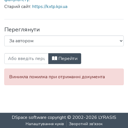
Старий сайт:
https://kxtp.kpi.ua
Переглянути
Перегляд Кафедра кібернетики хіміко
Перейти
Виникла помилка при отриманні документа
DSpace software
copyright © 2002-2026
LYRASIS
Налаштування куків
Зворотній зв'язок