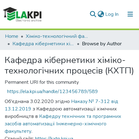
(current)
Log In
Communities & Collections
Home
Хіміко-технологічний факультет (ХТФ)
Кафедра кібернетики хіміко-технологічних процесів (КХТП)
Browse by Author
All of DSpace
Кафедра кібернетики хіміко-
технологічних процесів (КХТП)
Permanent URI for this community
https://ela.kpi.ua/handle/123456789/589
Об'єднана 3.02.2020 згідно
Наказу № 7-312 від
13.12.2019
з Кафедрою автоматизації хімічних
виробництв в
Кафедру технічних та програмних
засобів автоматизації
Інженерно-хімічного
факультету
.
Старий сайт:
https://kxtp.kpi.ua