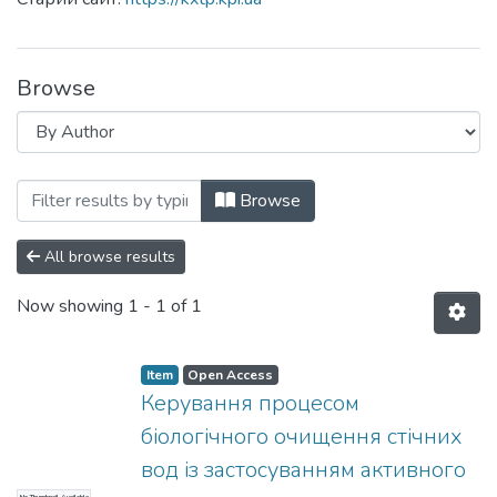
Browse
Browsing Кафедра кібернетики хіміко-
Browse
All browse results
Now showing
1 - 1 of 1
Item
Open Access
Керування процесом
біологічного очищення стічних
вод із застосуванням активного
No Thumbnail Available