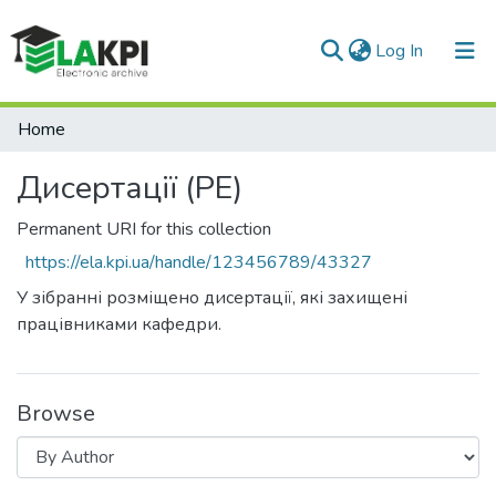
(current)
Log In
Communities & Collections
Home
All of DSpace
Дисертації (РЕ)
Permanent URI for this collection
https://ela.kpi.ua/handle/123456789/43327
У зібранні розміщено дисертації, які захищені
працівниками кафедри.
Browse