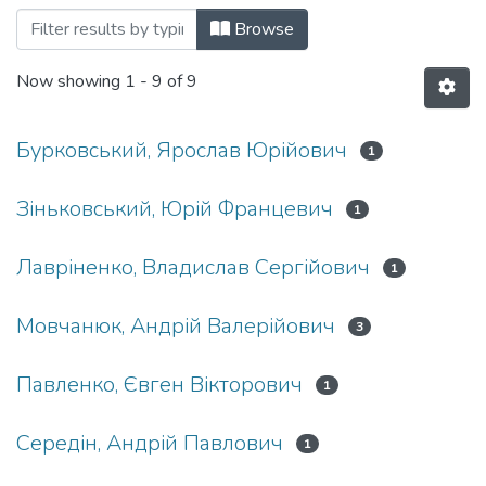
Browsing Дисертації (РЕ) by Author
Browse
Now showing
1 - 9 of 9
Бурковський, Ярослав Юрійович
1
Зіньковський, Юрій Францевич
1
Лавріненко, Владислав Сергійович
1
Мовчанюк, Андрій Валерійович
3
Павленко, Євген Вікторович
1
Середін, Андрій Павлович
1