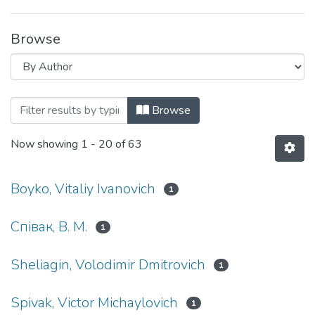
Browse
Browsing Навчально-методичні матеріа
Browse
Now showing
1 - 20 of 63
Boyko, Vitaliy Ivanovich
1
Cпівак, В. М.
1
Sheliagin, Volodimir Dmitrovich
1
Spivak, Victor Michaylovich
1