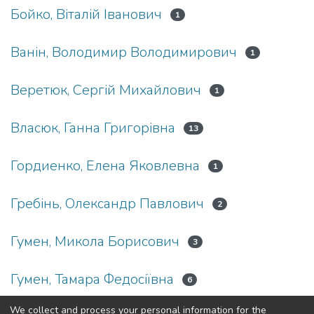
Бойко, Віталій Іванович
1
Ванін, Володимир Володимирович
1
Веретюк, Сергій Михайлович
1
Власюк, Ганна Григорівна
13
Гордиенко, Елена Яковлевна
1
Гребінь, Олександр Павлович
2
Гумен, Микола Борисович
3
Гумен, Тамара Федосіївна
6
We collect and process your personal information for the