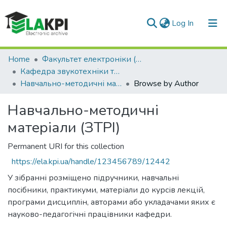
(current)
Log In
Communities & Collections
Home
Факультет електроніки (ФЕЛ)
Кафедра звукотехніки та реєстрації інформації (ЗТРІ)
All of DSpace
Навчально-методичні матеріали (ЗТРІ)
Browse by Author
Навчально-методичні
матеріали (ЗТРІ)
Permanent URI for this collection
https://ela.kpi.ua/handle/123456789/12442
У зібранні розміщено підручники, навчальні
посібники, практикуми, матеріали до курсів лекцій,
програми дисциплін, авторами або укладачами яких є
науково-педагогічні працівники кафедри.