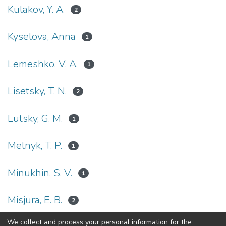
Kulakov, Y. A.
2
Kyselova, Anna
1
Lemeshko, V. A.
1
Lisetsky, T. N.
2
Lutsky, G. M.
1
Melnyk, T. P.
1
Minukhin, S. V.
1
Misjura, E. B.
2
We collect and process your personal information for the