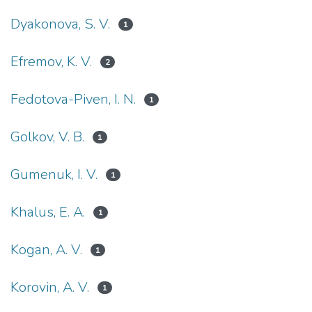
Dyakonova, S. V.
1
Efremov, K. V.
2
Fedotova-Piven, I. N.
1
Golkov, V. B.
1
Gumenuk, I. V.
1
Khalus, E. A.
1
Kogan, A. V.
1
Korovin, A. V.
1