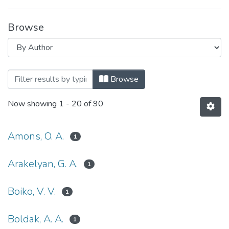
Browse
Browsing Вісник НТУУ «КПІ». Інформати
Browse
Now showing
1 - 20 of 90
Amons, O. A.
1
Arakelyan, G. A.
1
Boiko, V. V.
1
Boldak, A. A.
1