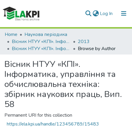
(current)
Log In
Communities & Collections
Home
Наукова періодика
Вісник НТУУ «КПІ». Інформатика, управління та обчислювальна техніка
2013
All of DSpace
Вісник НТУУ «КПІ». Інформатика, управління та обчислювальна техніка: збірник наукових праць, Вип. 58
Browse by Author
Вісник НТУУ «КПІ».
Інформатика, управління та
обчислювальна техніка:
збірник наукових праць, Вип.
58
Permanent URI for this collection
https://ela.kpi.ua/handle/123456789/15483