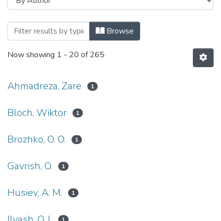
Browsing Міжнародне науково-технічне
Browse
Now showing
1 - 20 of 265
Ahmadreza, Zare
1
Bloch, Wiktor
1
Brozhko, O. O.
1
Gavrish, O.
1
Husiev, A. M.
1
Ilyash, O. l.
1