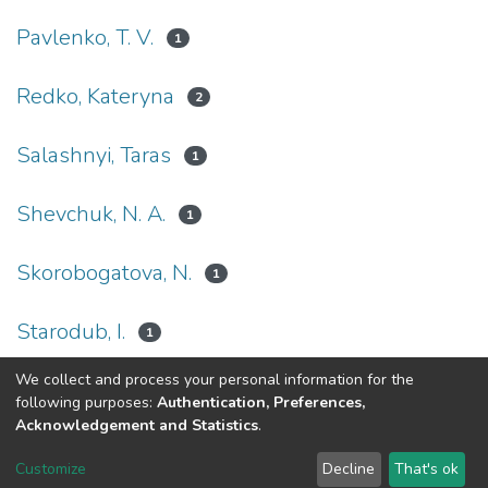
Pavlenko, T. V.
1
Redko, Kateryna
2
Salashnyi, Taras
1
Shevchuk, N. A.
1
Skorobogatova, N.
1
Starodub, I.
1
We collect and process your personal information for the
(current)
«
1
2
3
4
5
...
14
»
following purposes:
Authentication, Preferences,
Acknowledgement and Statistics
.
DSpace software
copyright © 2002-2026
LYRASIS
Customize
Decline
That's ok
Cookie settings
Send Feedback