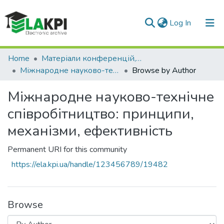
(current)
Log In
Communities & Collections
Home
Матеріали конференцій, семінарів і т.п.
Міжнародне науково-технічне співробітництво: принципи, механізми, ефективність
Browse by Author
All of DSpace
Міжнародне науково-технічне
співробітництво: принципи,
механізми, ефективність
Permanent URI for this community
https://ela.kpi.ua/handle/123456789/19482
Browse