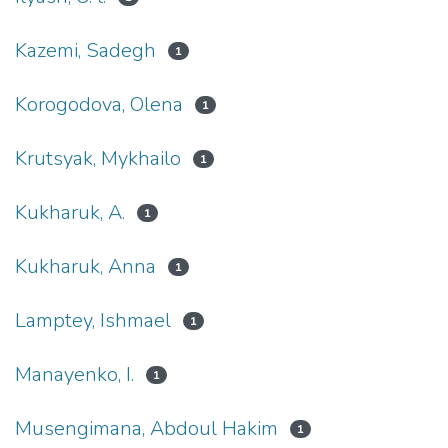
Kazemi, Sadegh
1
Korogodova, Olena
1
Krutsyak, Mykhailo
1
Kukharuk, A.
1
Kukharuk, Anna
1
Lamptey, Ishmael
1
Manayenko, I.
1
Musengimana, Abdoul Hakim
1