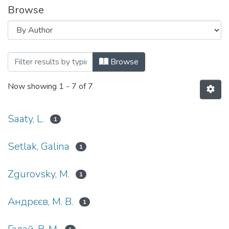
Browse
Browsing Системні дослідження та інф
Browse
Now showing
1 - 7 of 7
Saaty, L.
1
Setlak, Galina
1
Zgurovsky, M.
1
Андрєєв, М. В.
1