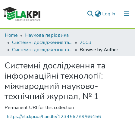
(current)
Log In
Communities & Collections
Home
Наукова періодика
Системні дослідження та інформаційні технології
2003
All of DSpace
Системні дослідження та інформаційні технології: міжнародний науково-технічний журнал, № 1
Browse by Author
Системні дослідження та
інформаційні технології:
міжнародний науково-
технічний журнал, № 1
Permanent URI for this collection
https://ela.kpi.ua/handle/123456789/66456