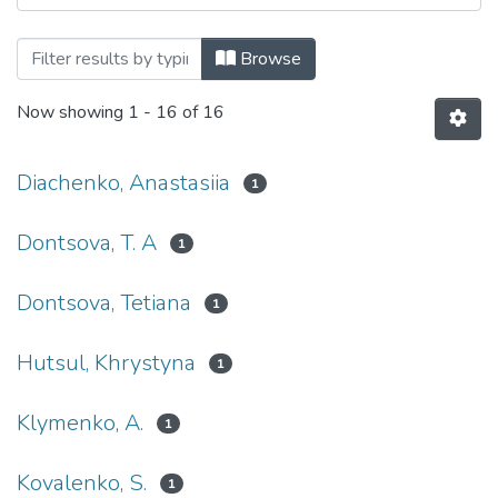
Browsing Вода і водоочисні технології.
Browse
Now showing
1 - 16 of 16
Diachenko, Anastasiia
1
Dontsova, T. A
1
Dontsova, Tetiana
1
Hutsul, Khrystyna
1
Klymenko, A.
1
Kovalenko, S.
1