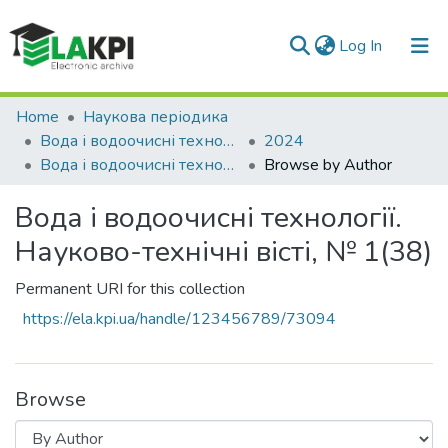
(current)
Log In
Communities & Collections
Home
Наукова періодика
Вода і водоочисні технології. Науково-технічні вісті
2024
All of DSpace
Вода і водоочисні технології. Науково-технічні вісті, № 1(38)
Browse by Author
Вода і водоочисні технології.
Науково-технічні вісті, № 1(38)
Permanent URI for this collection
https://ela.kpi.ua/handle/123456789/73094
Browse