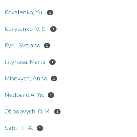
Kovalenko, Yu.
1
Kurylenko, V. S.
1
Kyrii, Svitlana
1
Litynska, Marta
1
Misevych, Anna
1
Nedbailo,A. Ye.
1
Obodovych, O. M.
1
Sablii, L. A.
1