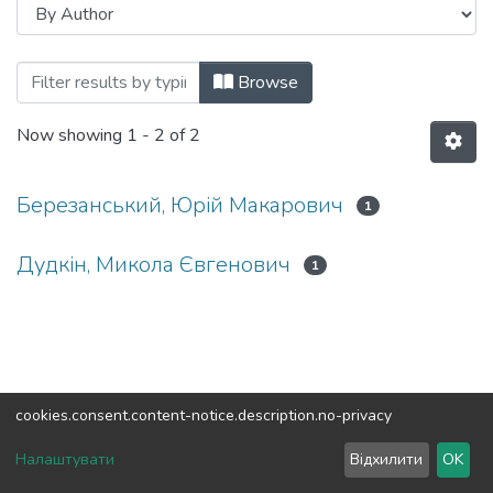
Browsing Монографії (ДР) by Author
Browse
Now showing
1 - 2 of 2
Березанський, Юрій Макарович
1
Дудкін, Микола Євгенович
1
cookies.consent.content-notice.description.no-privacy
DSpace software
copyright © 2002-2026
LYRASIS
Налаштувати
Відхилити
OK
Cookie settings
Send Feedback