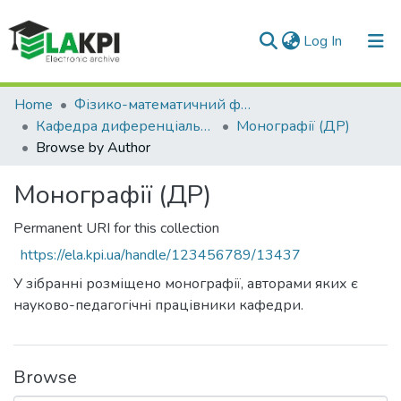
(current)
Log In
Communities & Collections
Home
Фізико-математичний факультет (ФМФ)
Кафедра диференціальних рівнянь (ДР)
Монографії (ДР)
All of DSpace
Browse by Author
Монографії (ДР)
Permanent URI for this collection
https://ela.kpi.ua/handle/123456789/13437
У зібранні розміщено монографії, авторами яких є
науково-педагогічні працівники кафедри.
Browse