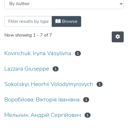
Browsing Дисертації (ФХ) by Author
Browse
Now showing
1 - 7 of 7
Kovinchuk, Iryna Vasylivna
1
Lazzara Giuseppe
1
Sokolskyi, Heorhii Volodymyrovych
1
Воробйова, Вікторія Іванівна
1
Мельник, Андрій Сергійович
1