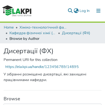
(current)
Log In
Communities & Collections
Home
Хіміко-технологічний факультет (ХТФ)
Кафедра фізичної хімії (ФХ)
Дисертації (ФХ)
All of DSpace
Browse by Author
Дисертації (ФХ)
Permanent URI for this collection
https://ela.kpi.ua/handle/123456789/14895
У зібранні розміщено дисертації, які захищені
працівниками кафедри.
Browse