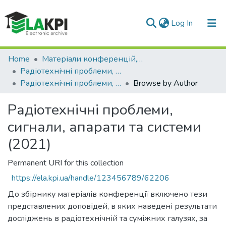
(current)
Log In
Communities & Collections
Home
Матеріали конференцій, семінарів і т.п.
Радіотехнічні проблеми, сигнали, апарати та системи
All of DSpace
Радіотехнічні проблеми, сигнали, апарати та системи (2021)
Browse by Author
Радіотехнічні проблеми,
сигнали, апарати та системи
(2021)
Permanent URI for this collection
https://ela.kpi.ua/handle/123456789/62206
До збірнику матеріалів конференції включено тези
представлених доповідей, в яких наведені результати
досліджень в радіотехнічній та суміжних галузях, за