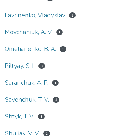
Lavrinenko, Vladyslav
1
Movchaniuk, A. V.
1
Omelianenko, B. A.
1
Piltyay, S. І.
3
Saranchuk, A. P.
1
Savenchuk, T. V.
1
Shtyk, T. V.
1
Shuliak, V. V.
1