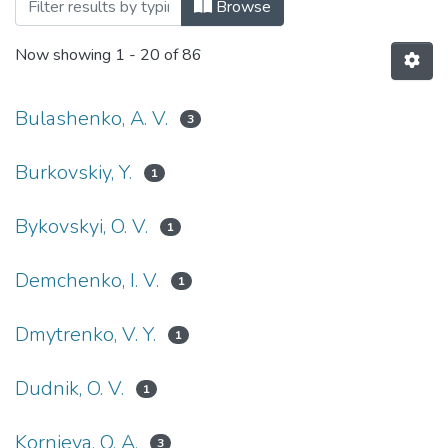
Browsing Радіотехнічні проблеми, сигн
Browse
Now showing
1 - 20 of 86
Bulashenko, A. V.
3
Burkovskiy, Y.
1
Bykovskyi, O. V.
1
Demchenko, I. V.
1
Dmytrenko, V. Y.
1
Dudnik, O. V.
1
Kornieva, O. A.
3