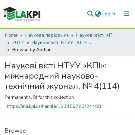
(current)
Log In
Communities & Collections
Home
Наукова періодика
Наукові вісті КПІ
2017
Наукові вісті НТУУ «КПІ»: міжнародний науково-технічний журнал, № 4(114)
All of DSpace
Browse by Author
Наукові вісті НТУУ «КПІ»:
міжнародний науково-
технічний журнал, № 4(114)
Permanent URI for this collection
https://ela.kpi.ua/handle/123456789/24408
Browse