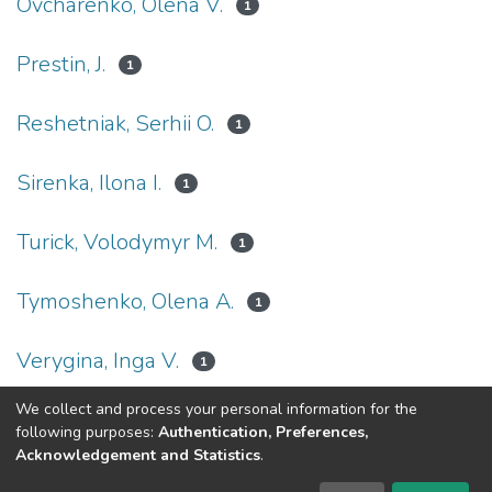
Ovcharenko, Olena V.
1
Prestin, J.
1
Reshetniak, Serhii O.
1
Sirenka, Ilona I.
1
Turick, Volodymyr M.
1
Tymoshenko, Olena A.
1
Verygina, Inga V.
1
We collect and process your personal information for the
(current)
«
1
2
3
4
»
following purposes:
Authentication, Preferences,
Acknowledgement and Statistics
.