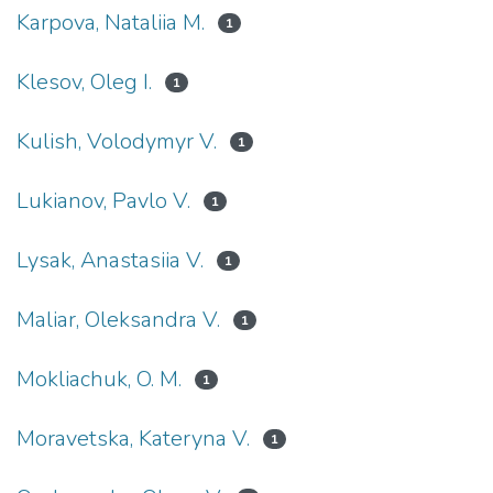
Karpova, Nataliia M.
1
Klesov, Oleg I.
1
Kulish, Volodymyr V.
1
Lukianov, Pavlo V.
1
Lysak, Anastasiia V.
1
Maliar, Oleksandra V.
1
Mokliachuk, O. M.
1
Moravetska, Kateryna V.
1