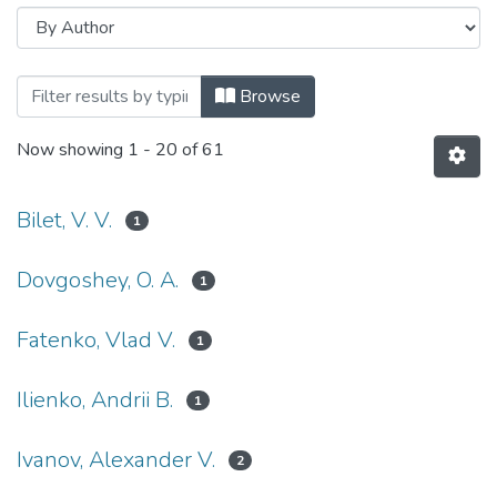
Browsing Наукові вісті НТУУ «КПІ»: м
Browse
Now showing
1 - 20 of 61
Bilet, V. V.
1
Dovgoshey, O. A.
1
Fatenko, Vlad V.
1
Ilienko, Andrii B.
1
Ivanov, Alexander V.
2