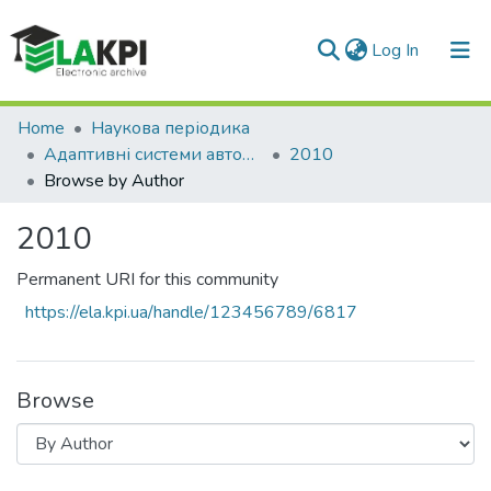
(current)
Log In
Communities & Collections
Home
Наукова періодика
Адаптивні системи автоматичного управління
2010
All of DSpace
Browse by Author
2010
Permanent URI for this community
https://ela.kpi.ua/handle/123456789/6817
Browse