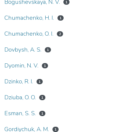
Bogushevskaya, N. V.
1
Chumachenko, H. I.
1
Chumachenko, O. I.
2
Dovbysh, A. S.
1
Dyomin, N. V.
1
Dzinko, R. I.
1
Dziuba, O. O.
1
Esman, S. S.
1
Gordiychuk, A. M.
1