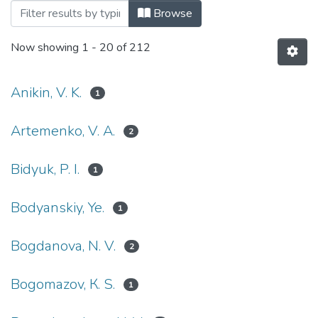
Browsing 2010 by Author
Browse
Now showing
1 - 20 of 212
Anikin, V. K.
1
Artemenko, V. A.
2
Bidyuk, P. I.
1
Bodyanskiy, Ye.
1
Bogdanova, N. V.
2
Bogomazov, К. S.
1