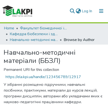
(current)
Log In
Communities & Collections
Home
Факультет біомедичної інженерії (ФБМІ)
Кафедра біобезпеки і здоров'я людини (ББЗЛ)
All of DSpace
Навчально-методичні матеріали (ББЗЛ)
Browse by Author
Навчально-методичні
матеріали (ББЗЛ)
Permanent URI for this collection
https://ela.kpi.ua/handle/123456789/12917
У зібранні розміщено підручники, навчальні
посібники, практикуми, матеріали до курсів лекцій,
програми дисциплін, авторами або укладачами яких є
науково-педагогічні працівники кафедри.