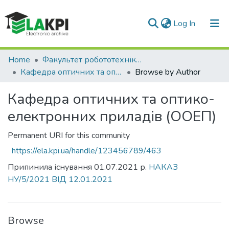
(current)
Log In
Communities & Collections
Home
Факультет робототехніки та приладобудування (ФРП)
Кафедра оптичних та оптико-електронних приладів (ООЕП)
Browse by Author
All of DSpace
Кафедра оптичних та оптико-
електронних приладів (ООЕП)
Permanent URI for this community
https://ela.kpi.ua/handle/123456789/463
Припинила існування 01.07.2021 р.
НАКАЗ
НУ/5/2021 ВІД 12.01.2021
Browse