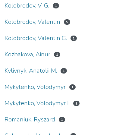
Kolobrodov, V. G.
1
Kolobrodov, Valentin
5
Kolobrodov, Valentin G.
1
Kozbakova, Ainur
1
Kylivnyk, Anatolii M.
1
Mykytenko, Volodymyr
1
Mykytenko, Volodymyr I.
1
Romaniuk, Ryszard
1