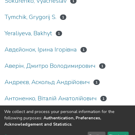
Sokurenko, Vyacheslav
1
Tymchik, Grygorij S.
1
Yeraliyeva, Bakhyt
1
Авдєйонок, Ірина Ігорівна
1
Аверін, Дмитро Володимирович
1
Андреєв, Аскольд Андрійович
1
Антоненко, Віталій Анатолійович
1
We collect and process your personal information for the
(current)
«
1
2
3
4
5
6
7
»
following purposes:
Authentication, Preferences,
Acknowledgement and Statistics
.
DSpace software
copyright © 2002-2026
LYRASIS