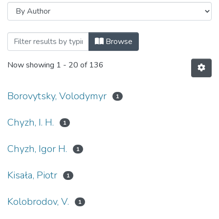
Browsing Кафедра оптичних та оптико
Browse
Now showing
1 - 20 of 136
Borovytsky, Volodymyr
1
Chyzh, I. H.
1
Chyzh, Igor H.
1
Kisała, Piotr
1
Kolobrodov, V.
1