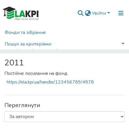
Увійти
Фонди та зібрання
Головна
Наукова періодика
Технологія і техніка друкарства
2011
Пошук за критеріями
Переглянути за автором
2011
Постійне посилання на фонд
https://ela.kpi.ua/handle/123456789/4878
Переглянути