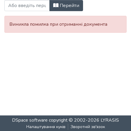
Перегляд 2011 за Автор
Перейти
Виникла помилка при отриманні документа
DSpace software
copyright © 2002-2026
LYRASIS
Налаштування куків
Зворотній зв'язок