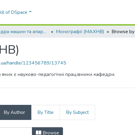
All of DSpace
Кафедра машин та апаратів хімічних і нафтопереробних виробництв (МАХНВ)
Монографії (МАХНВ)
Browse by
НВ)
kpi.ua/handle/123456789/13745
и яких є науково-педагогічні працівники кафедри.
By Author
By Title
By Subject
ХНВ) by Author
Browse