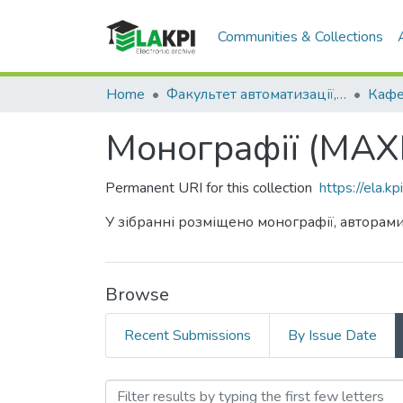
Communities & Collections
Home
Факультет автоматизації, промислової інженерії та екології (ФАПІЕ)
Монографії (МАХ
Permanent URI for this collection
https://ela.
У зібранні розміщено монографії, авторам
Browse
Recent Submissions
By Issue Date
Browsing Монографії (МА