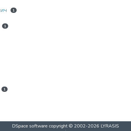
вич
1
1
1
DSpace software
copyright © 2002-2026
LYRASIS