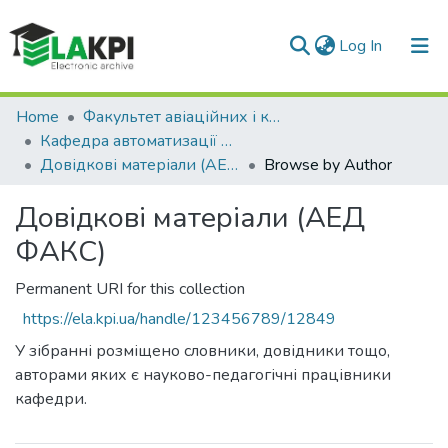
(current)
Log In
Communities & Collections
Home
Факультет авіаційних і космічних систем (ФАКС)
Кафедра автоматизації експериментальних досліджень
All of DSpace
Довідкові матеріали (АЕД ФАКС)
Browse by Author
Довідкові матеріали (АЕД
ФАКС)
Permanent URI for this collection
https://ela.kpi.ua/handle/123456789/12849
У зібранні розміщено словники, довідники тощо,
авторами яких є науково-педагогічні працівники
кафедри.