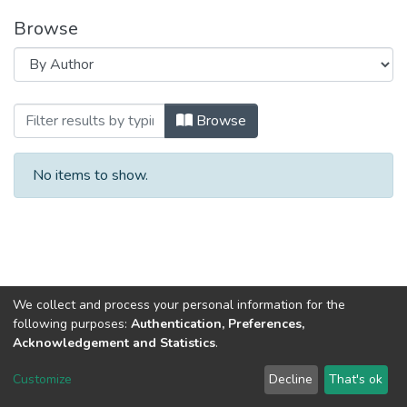
Browse
Browsing Довідкові матеріали (АЕД ФА
Browse
No items to show.
We collect and process your personal information for the
following purposes:
Authentication, Preferences,
Acknowledgement and Statistics
.
DSpace software
copyright © 2002-2026
LYRASIS
Customize
Decline
That's ok
Cookie settings
Send Feedback