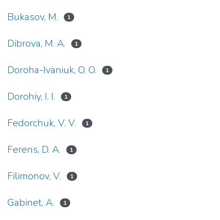
Bukasov, M.
1
Dibrova, M. A.
1
Doroha-Ivaniuk, O. O.
1
Dorohiy, I. I.
1
Fedorchuk, V. V.
1
Ferens, D. A.
1
Filimonov, V.
1
Gabinet, A.
1