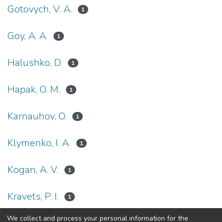
Gotovych, V. A.
1
Goy, A. A.
1
Halushko, D.
1
Hapak, O. M.
1
Karnauhov, O.
1
Klymenko, I. A.
1
Kogan, A. V.
1
Kravets, P. I.
1
We collect and process your personal information for the