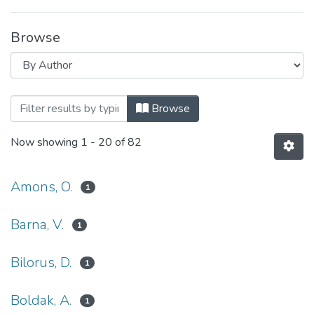
Browse
Browsing Вісник НТУУ «КПІ». Інформати
Browse
Now showing
1 - 20 of 82
Amons, O.
1
Barna, V.
1
Bilorus, D.
1
Boldak, A.
1